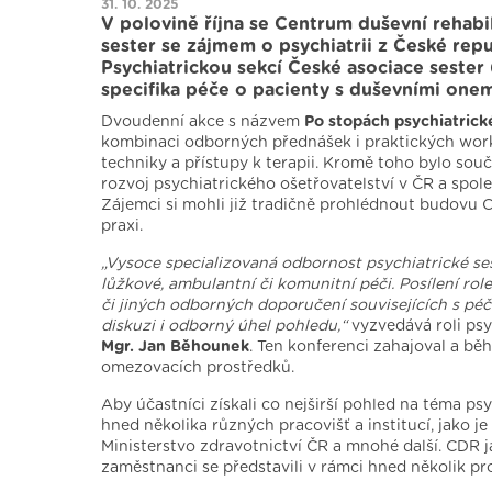
31. 10. 2025
V polovině října se Centrum duševní rehabil
sester se zájmem o psychiatrii z České repu
Psychiatrickou sekcí České asociace seste
specifika péče o pacienty s duševními one
Dvoudenní akce s názvem
Po stopách psychiatrick
kombinaci odborných přednášek i praktických work
techniky a přístupy k terapii. Kromě toho bylo sou
rozvoj psychiatrického ošetřovatelství v ČR a spol
Zájemci si mohli již tradičně prohlédnout budovu C
praxi.
„Vysoce specializovaná odbornost psychiatrické s
lůžkové, ambulantní či komunitní péči. Posílení role
či jiných odborných doporučení souvisejících s péč
diskuzi i odborný úhel pohledu,“
vyzvedává roli psy
Mgr. Jan Běhounek
. Ten konferenci zahajoval a běh
omezovacích prostředků.
Aby účastníci získali co nejširší pohled na téma ps
hned několika různých pracovišť a institucí, jako 
Ministerstvo zdravotnictví ČR a mnohé další. CDR 
zaměstnanci se představili v rámci hned několik 