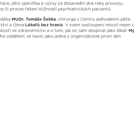
tace, jeho specifika a výzvy za dosavadní dva roky provozu,
by či proces řešení stížností psychiatrických pacientů.
dnáška
MUDr. Tomáše Šebka
, chirurga v Centru jednodenní péče
ství a člena
Lékařů bez hranic
. V svém vystoupení mluvil nejen 
skosti ve zdravotnictví a o tom, jak on sám dospíval jako lékař.
Mg
ního oddělení, se navíc jako jedna z organizátorek první den