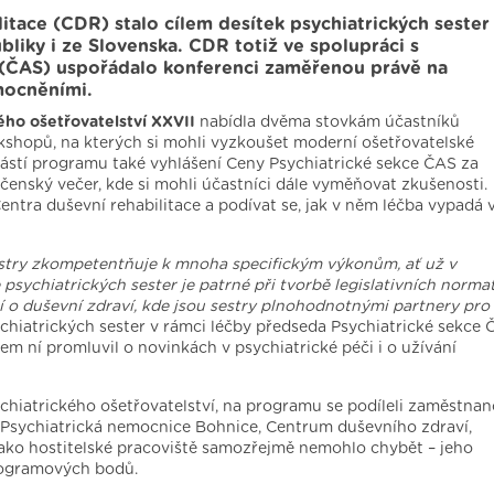
itace (CDR) stalo cílem desítek psychiatrických sester
bliky i ze Slovenska. CDR totiž ve spolupráci s
r (ČAS) uspořádalo konferenci zaměřenou právě na
mocněními.
ého ošetřovatelství XXVII
nabídla dvěma stovkám účastníků
shopů, na kterých si mohli vyzkoušet moderní ošetřovatelské
částí programu také vyhlášení Ceny Psychiatrické sekce ČAS za
ečenský večer, kde si mohli účastníci dále vyměňovat zkušenosti.
entra duševní rehabilitace a podívat se, jak v něm léčba vypadá 
estry zkompetentňuje k mnoha specifickým výkonům, ať už v
 psychiatrických sester je patrné při tvorbě legislativních norma
í o duševní zdraví, kde jsou sestry plnohodnotnými partnery pro
chiatrických sester v rámci léčby předseda Psychiatrické sekce
em ní promluvil o novinkách v psychiatrické péči i o užívání
ychiatrického ošetřovatelství, na programu se podíleli zaměstnan
je Psychiatrická nemocnice Bohnice, Centrum duševního zdraví,
jako hostitelské pracoviště samozřejmě nemohlo chybět – jeho
programových bodů.