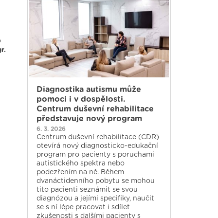
o
r.
Diagnostika autismu může
pomoci i v dospělosti.
Centrum duševní rehabilitace
představuje nový program
6. 3. 2026
Centrum duševní rehabilitace (CDR)
otevírá nový diagnosticko-edukační
program pro pacienty s poruchami
autistického spektra nebo
podezřením na ně. Během
dvanáctidenního pobytu se mohou
tito pacienti seznámit se svou
diagnózou a jejími specifiky, naučit
se s ní lépe pracovat i sdílet
zkušenosti s dalšími pacienty s