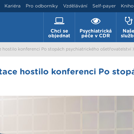
Kariéra
Pro odborníky
Vzdělávání
Self-payer
Kniho
Chci se
Psychiatrická
Naš
objednat
péče v CDR
služb
 hostilo konferenci Po stopách psychiatrického ošetřovatelství 
tace hostilo konferenci Po stop