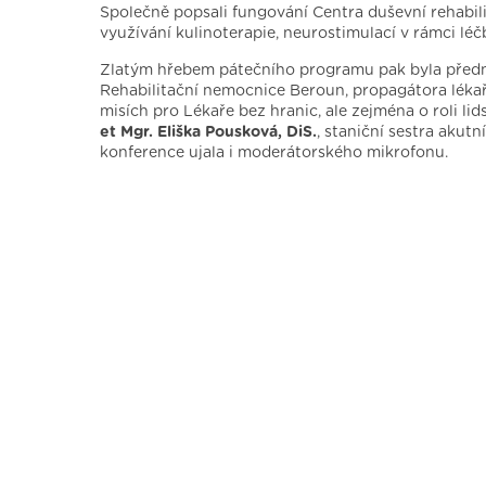
Společně popsali fungování Centra duševní rehabili
využívání kulinoterapie, neurostimulací v rámci léč
Zlatým hřebem pátečního programu pak byla pře
Rehabilitační nemocnice Beroun, propagátora lékař
misích pro Lékaře bez hranic, ale zejména o roli lid
et Mgr. Eliška Pousková, DiS.
, staniční sestra akut
konference ujala i moderátorského mikrofonu.