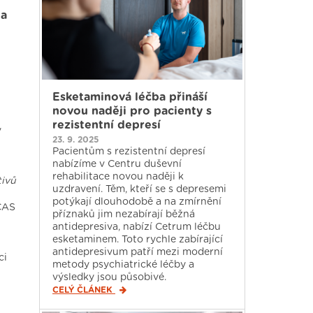
 a
Esketaminová léčba přináší
novou naději pro pacienty s
rezistentní depresí
v
23. 9. 2025
Pacientům s rezistentní depresí
nabízíme v Centru duševní
rehabilitace novou naději k
tivů
uzdravení. Těm, kteří se s depresemi
potýkají dlouhodobě a na zmírnění
 ČAS
příznaků jim nezabírají běžná
antidepresiva, nabízí Cetrum léčbu
esketaminem. Toto rychle zabírající
antidepresivum patří mezi moderní
ci
metody psychiatrické léčby a
výsledky jsou působivé.
CELÝ ČLÁNEK