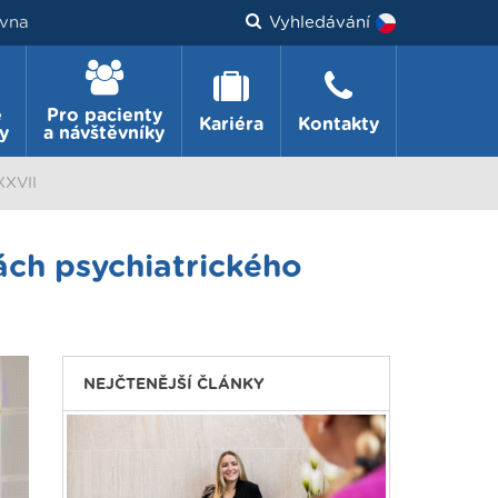
vna
Vyhledávání
e
Pro pacienty
Kariéra
Kontakty
y
a návštěvníky
XXVII
ách psychiatrického
NEJČTENĚJŠÍ ČLÁNKY