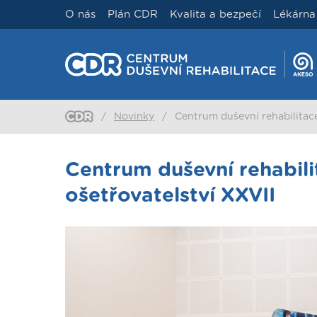
O nás
Plán CDR
Kvalita a bezpečí
Lékárna
/
Novinky
/
Centrum duševní rehabilitace
Centrum duševní rehabili
ošetřovatelství XXVII