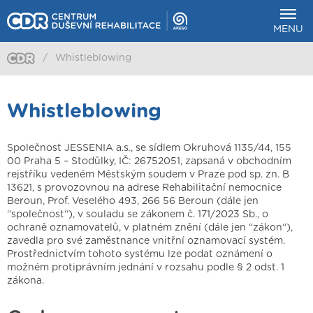
MENU
/
Whistleblowing
Whistleblowing
Společnost JESSENIA a.s., se sídlem Okruhová 1135/44, 155
00 Praha 5 – Stodůlky, IČ: 26752051, zapsaná v obchodním
rejstříku vedeném Městským soudem v Praze pod sp. zn. B
13621, s provozovnou na adrese Rehabilitační nemocnice
Beroun, Prof. Veselého 493, 266 56 Beroun (dále jen
“společnost“), v souladu se zákonem č. 171/2023 Sb., o
ochraně oznamovatelů, v platném znění (dále jen “zákon“),
zavedla pro své zaměstnance vnitřní oznamovací systém.
Prostřednictvím tohoto systému lze podat oznámení o
možném protiprávním jednání v rozsahu podle § 2 odst. 1
zákona.