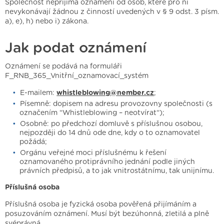
Společnost nepřijímá oznámení od osob, které pro ni
nevykonávají žádnou z činností uvedených v § 9 odst. 3 písm.
a), e), h) nebo i) zákona.
Jak podat oznámení
Oznámení se podává na formuláři
F_RNB_365_Vnitřní_oznamovací_systém
E-mailem:
whistleblowing@nember.cz
;
Písemně: dopisem na adresu provozovny společnosti (s
označením “Whistleblowing – neotvírat“);
Osobně: po předchozí domluvě s příslušnou osobou,
nejpozději do 14 dnů ode dne, kdy o to oznamovatel
požádá;
Orgánu veřejné moci příslušnému k řešení
oznamovaného protiprávního jednání podle jiných
právních předpisů, a to jak vnitrostátnímu, tak unijnímu.
Příslušná osoba
Příslušná osoba je fyzická osoba pověřená přijímáním a
posuzováním oznámení. Musí být bezúhonná, zletilá a plně
svéprávná.