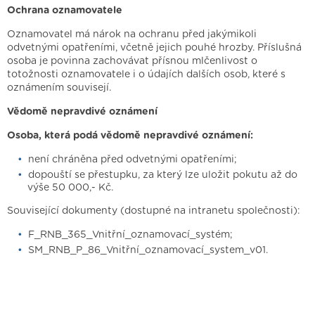
Ochrana oznamovatele
Oznamovatel má nárok na ochranu před jakýmikoli
odvetnými opatřeními, včetně jejich pouhé hrozby. Příslušná
osoba je povinna zachovávat přísnou mlčenlivost o
totožnosti oznamovatele i o údajích dalších osob, které s
oznámením souvisejí.
Vědomě nepravdivé oznámení
Osoba, která podá vědomě nepravdivé oznámení:
není chráněna před odvetnými opatřeními;
dopouští se přestupku, za který lze uložit pokutu až do
výše 50 000,- Kč.
Související dokumenty (dostupné na intranetu společnosti):
F_RNB_365_Vnitřní_oznamovací_systém;
SM_RNB_P_86_Vnitřní_oznamovací_system_v01.