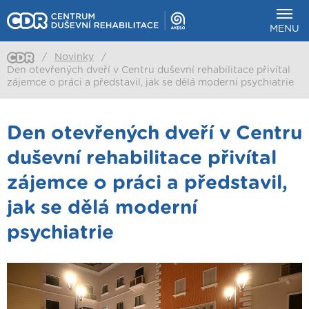
MENU
/
Novinky
/
Den otevřených dveří v Centru duševní rehabilitace přivítal
zájemce o práci a představil, jak se dělá moderní psychiatrie
Den otevřených dveří v Centru
duševní rehabilitace přivítal
zájemce o práci a představil,
jak se dělá moderní
psychiatrie