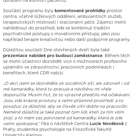
důrazem na komfort pacientů.
Součástí programu byly
komentované prohlídky
prostor
centra, včetně lůžkových oddělení, ambulantních služeb,
terapeutických místností i stacionární péče. Zájemci mohli
nahlédnout do prostředí, kde se kombinují tradiční
psychiatrické postupy s inovativními přístupy, jako jsou
například terapie kreativitou nebo další podpůrné programy.
Důležitou součástí Dne otevřených dveří byla také
prezentace nabídek pro budoucí zaměstnance
. Během těch
se mohli účastníci dozvědět více o možnostech profesního
uplatnění ve zdravotnictví, pracovních podmínkách i
benefitech, které CDR nabízí.
„O akci jsem se dozvěděla ze sociálních sítí, ale zároveň i od
mé kamarádky, která tu pracuje a návštěvu mi vřele
doporučila. Musím říct, že to výrazně předčilo má očekávání.
Jsou zde krásné prostory a velmi příjemné prostředí, a to
považuji za důležité, aby se člověk cítil dobře na pracovišti.
Neméně důležité je také poznat tým lidí, kteří za tím vším
stojí, a to mám zas potvrzené od kamarádky, která je zde
velmi spokojená,“
říká o návštěvě Centra
Lucie Nováková
z
Prahy, studentka psychologie na Filozofické fakultě
Univerzity Karlovy.