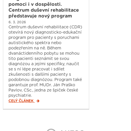
pomoci i v dospělosti.
Centrum duševní rehabilitace
představuje nový program
6. 3. 2026
Centrum duševní rehabilitace (CDR)
otevírá nový diagnosticko-edukační
program pro pacienty s poruchami
autistického spektra nebo
podezřením na ně. Během
dvanáctidenního pobytu se mohou
tito pacienti seznámit se svou
diagnózou a jejími specifiky, naučit
se s ní lépe pracovat i sdílet
zkušenosti s dalšími pacienty s
podobnou diagnózou. Program také
garantuje prof. MUDr. Ján Praško
Pavlov, CSc., jedna ze špiček české
psychiatrie.
CELÝ ČLÁNEK