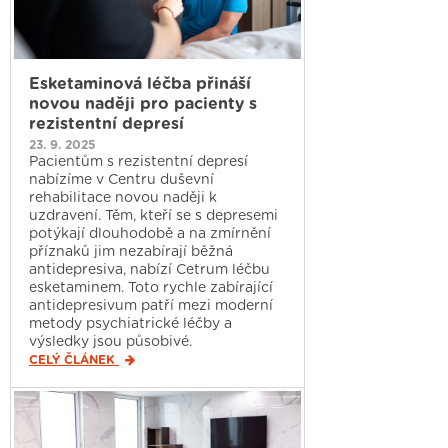
Esketaminová léčba přináší
novou naději pro pacienty s
rezistentní depresí
23. 9. 2025
Pacientům s rezistentní depresí
nabízíme v Centru duševní
rehabilitace novou naději k
uzdravení. Těm, kteří se s depresemi
potýkají dlouhodobě a na zmírnění
příznaků jim nezabírají běžná
antidepresiva, nabízí Cetrum léčbu
esketaminem. Toto rychle zabírající
antidepresivum patří mezi moderní
metody psychiatrické léčby a
výsledky jsou působivé.
CELÝ ČLÁNEK