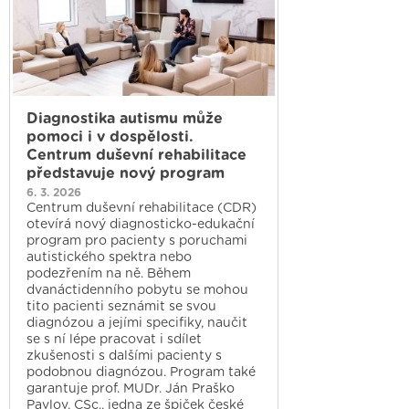
Diagnostika autismu může
pomoci i v dospělosti.
Centrum duševní rehabilitace
představuje nový program
6. 3. 2026
Centrum duševní rehabilitace (CDR)
otevírá nový diagnosticko-edukační
program pro pacienty s poruchami
autistického spektra nebo
podezřením na ně. Během
dvanáctidenního pobytu se mohou
tito pacienti seznámit se svou
diagnózou a jejími specifiky, naučit
se s ní lépe pracovat i sdílet
zkušenosti s dalšími pacienty s
podobnou diagnózou. Program také
garantuje prof. MUDr. Ján Praško
Pavlov, CSc., jedna ze špiček české