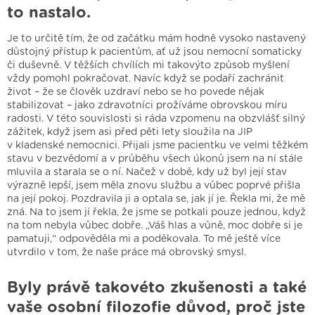
to nastalo.
Je to určitě tím, že od začátku mám hodně vysoko nastavený
důstojný přístup k pacientům, ať už jsou nemocní somaticky
či duševně. V těžších chvílích mi takovýto způsob myšlení
vždy pomohl pokračovat. Navíc když se podaří zachránit
život – že se člověk uzdraví nebo se ho povede nějak
stabilizovat – jako zdravotníci prožíváme obrovskou míru
radosti. V této souvislosti si ráda vzpomenu na obzvlášť silný
zážitek, když jsem asi před pěti lety sloužila na JIP
v kladenské nemocnici. Přijali jsme pacientku ve velmi těžkém
stavu v bezvědomí a v průběhu všech úkonů jsem na ní stále
mluvila a starala se o ní. Načež v době, kdy už byl její stav
výrazně lepší, jsem měla znovu službu a vůbec poprvé přišla
na její pokoj. Pozdravila ji a optala se, jak jí je. Řekla mi, že mě
zná. Na to jsem jí řekla, že jsme se potkali pouze jednou, když
na tom nebyla vůbec dobře. „Váš hlas a vůně, moc dobře si je
pamatuji,“ odpověděla mi a poděkovala. To mě ještě více
utvrdilo v tom, že naše práce má obrovský smysl.
Byly právě takovéto zkušenosti a také
vaše osobní filozofie důvod, proč jste