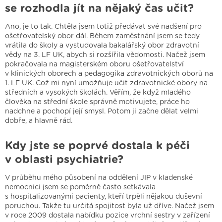
se rozhodla jít na nějaký čas učit?
Ano, je to tak. Chtěla jsem totiž předávat své nadšení pro
ošetřovatelský obor dál. Během zaměstnání jsem se tedy
vrátila do školy a vystudovala bakalářský obor zdravotní
vědy na 3. LF UK, abych si rozšířila vědomosti. Načež jsem
pokračovala na magisterském oboru ošetřovatelství
v klinických oborech a pedagogika zdravotnických oborů na
1. LF UK. Což mi nyní umožňuje učit zdravotnické obory na
středních a vysokých školách. Věřím, že když mladého
člověka na střední škole správně motivujete, práce ho
nadchne a pochopí její smysl. Potom ji začne dělat velmi
dobře, a hlavně rád.
Kdy jste se poprvé dostala k péči
v oblasti psychiatrie?
V průběhu mého působení na oddělení JIP v kladenské
nemocnici jsem se poměrně často setkávala
s hospitalizovanými pacienty, kteří trpěli nějakou duševní
poruchou. Takže tu určitá spojitost byla už dříve. Načež jsem
v roce 2009 dostala nabídku pozice vrchní sestry v zařízení