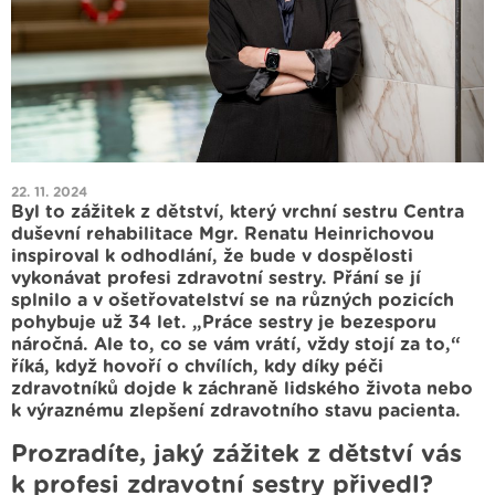
22. 11. 2024
Byl to zážitek z dětství, který vrchní sestru Centra
duševní rehabilitace Mgr. Renatu Heinrichovou
inspiroval k odhodlání, že bude v dospělosti
vykonávat profesi zdravotní sestry. Přání se jí
splnilo a v ošetřovatelství se na různých pozicích
pohybuje už 34 let. „Práce sestry je bezesporu
náročná. Ale to, co se vám vrátí, vždy stojí za to,“
říká, když hovoří o chvílích, kdy díky péči
zdravotníků dojde k záchraně lidského života nebo
k výraznému zlepšení zdravotního stavu pacienta.
Prozradíte, jaký zážitek z dětství vás
k profesi zdravotní sestry přivedl?