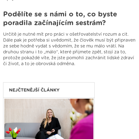
Podělíte se s námi o to, co byste
poradila začínajícím sestrám?
Určitě je nutné mít pro práci v ošetřovatelství rozum a cit.
Dále pak je potřeba si uvědomit, že člověk musí být připraven
ze sebe hodně vydat s vědomím, že se mu málo vrátí. Na
druhou stranu i to „málo“, které přijmete zpět, stojí za to,
protože pokaždé víte, že jste pomohli zachránit lidské zdraví
či život, a to je obrovská odměna.
NEJČTENĚJŠÍ ČLÁNKY