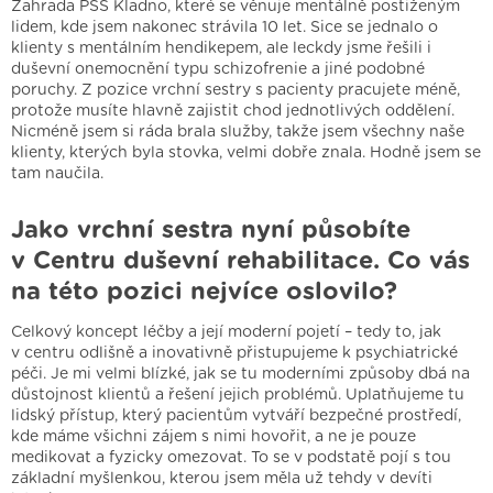
Zahrada PSS Kladno, které se věnuje mentálně postiženým
lidem, kde jsem nakonec strávila 10 let. Sice se jednalo o
klienty s mentálním hendikepem, ale leckdy jsme řešili i
duševní onemocnění typu schizofrenie a jiné podobné
poruchy. Z pozice vrchní sestry s pacienty pracujete méně,
protože musíte hlavně zajistit chod jednotlivých oddělení.
Nicméně jsem si ráda brala služby, takže jsem všechny naše
klienty, kterých byla stovka, velmi dobře znala. Hodně jsem se
tam naučila.
Jako vrchní sestra nyní působíte
v Centru duševní rehabilitace. Co vás
na této pozici nejvíce oslovilo?
Celkový koncept léčby a její moderní pojetí – tedy to, jak
v centru odlišně a inovativně přistupujeme k psychiatrické
péči. Je mi velmi blízké, jak se tu moderními způsoby dbá na
důstojnost klientů a řešení jejich problémů. Uplatňujeme tu
lidský přístup, který pacientům vytváří bezpečné prostředí,
kde máme všichni zájem s nimi hovořit, a ne je pouze
medikovat a fyzicky omezovat. To se v podstatě pojí s tou
základní myšlenkou, kterou jsem měla už tehdy v devíti