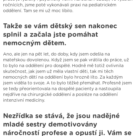
ročnících, jsme poté vykonávali praxi na pediatrickém
oddělení. Tam se mi už moc líbilo.
Takže se vám dětský sen nakonec
splnil a začala jste pomáhat
nemocným dětem.
Ano, ale jen na pět let, do doby, kdy jsem odešla na
mateřskou dovolenou. Když jsem se pak vrátila do práce, už
to bylo na oddělení pro dospělé. Hodně mě totiž ovlivnila
skutečnost, jak jsem už měla vlastní děti, tak mi těch
nemocných dětí na oddělení bylo hrozně líto. Za každým
jsem viděla to svoje. A to bylo těžké přemáhat. Profesně jsem
se tedy přeorientovala na dospělé pacienty a nastoupila
nejdříve na chirurgické oddělení a posléze na oddělení
intenzivní medicíny.
Nezřídka se stává, že jsou nadějné
mladé sestry demotivovány
náročností profese a opustí ji. Vám se