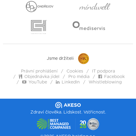
Jsme držiteli
Právní prohlášení
Cookies
IT podpora
Objednávka jídel
Pro média
Facebook
YouTube
LinkedIn
Whistleblowing
Zdraví člověka. Lidskost. Vstřícnost.