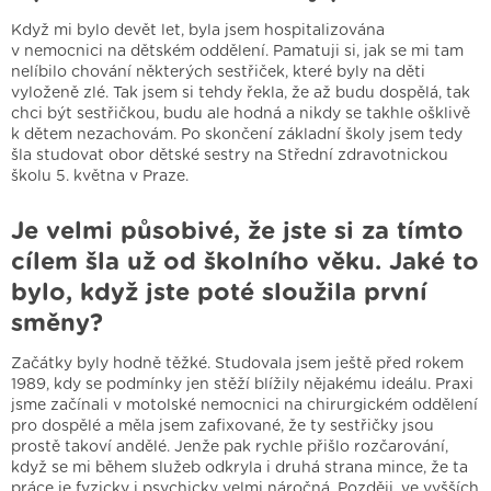
Když mi bylo devět let, byla jsem hospitalizována
v nemocnici na dětském oddělení. Pamatuji si, jak se mi tam
nelíbilo chování některých sestřiček, které byly na děti
vyloženě zlé. Tak jsem si tehdy řekla, že až budu dospělá, tak
chci být sestřičkou, budu ale hodná a nikdy se takhle ošklivě
k dětem nezachovám. Po skončení základní školy jsem tedy
šla studovat obor dětské sestry na Střední zdravotnickou
školu 5. května v Praze.
Je velmi působivé, že jste si za tímto
cílem šla už od školního věku. Jaké to
bylo, když jste poté sloužila první
směny?
Začátky byly hodně těžké. Studovala jsem ještě před rokem
1989, kdy se podmínky jen stěží blížily nějakému ideálu. Praxi
jsme začínali v motolské nemocnici na chirurgickém oddělení
pro dospělé a měla jsem zafixované, že ty sestřičky jsou
prostě takoví andělé. Jenže pak rychle přišlo rozčarování,
když se mi během služeb odkryla i druhá strana mince, že ta
práce je fyzicky i psychicky velmi náročná. Později, ve vyšších