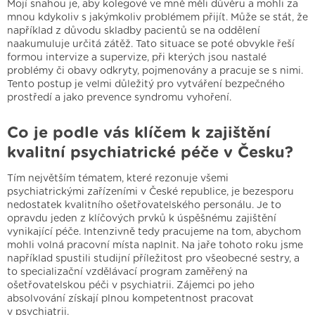
Mojí snahou je, aby kolegové ve mně měli důvěru a mohli za
mnou kdykoliv s jakýmkoliv problémem přijít. Může se stát, že
například z důvodu skladby pacientů se na oddělení
naakumuluje určitá zátěž. Tato situace se poté obvykle řeší
formou intervize a supervize, při kterých jsou nastalé
problémy či obavy odkryty, pojmenovány a pracuje se s nimi.
Tento postup je velmi důležitý pro vytváření bezpečného
prostředí a jako prevence syndromu vyhoření.
Co je podle vás klíčem k zajištění
kvalitní psychiatrické péče v Česku?
Tím největším tématem, které rezonuje všemi
psychiatrickými zařízeními v České republice, je bezesporu
nedostatek kvalitního ošetřovatelského personálu. Je to
opravdu jeden z klíčových prvků k úspěšnému zajištění
vynikající péče. Intenzivně tedy pracujeme na tom, abychom
mohli volná pracovní místa naplnit. Na jaře tohoto roku jsme
například spustili studijní příležitost pro všeobecné sestry, a
to specializační vzdělávací program zaměřený na
ošetřovatelskou péči v psychiatrii. Zájemci po jeho
absolvování získají plnou kompetentnost pracovat
v psychiatrii.