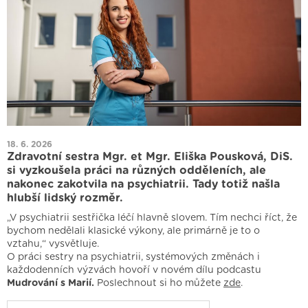
18. 6. 2026
Zdravotní sestra Mgr. et Mgr. Eliška Pousková, DiS.
si vyzkoušela práci na různých odděleních, ale
nakonec zakotvila na psychiatrii. Tady totiž našla
hlubší lidský rozměr.
„V psychiatrii sestřička léčí hlavně slovem. Tím nechci říct, že
bychom nedělali klasické výkony, ale primárně je to o
vztahu,“ vysvětluje.
O práci sestry na psychiatrii, systémových změnách i
každodenních výzvách hovoří v novém dílu podcastu
Mudrování s Marií.
Poslechnout si ho můžete
zde
.