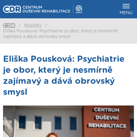
MENU
/
Novinky
/
Eliška Pousková: Psychiatrie je obor, který je nesmírně
zajímavý a dává obrovský smysl
Eliška Pousková: Psychiatrie
je obor, který je nesmírně
zajímavý a dává obrovský
smysl