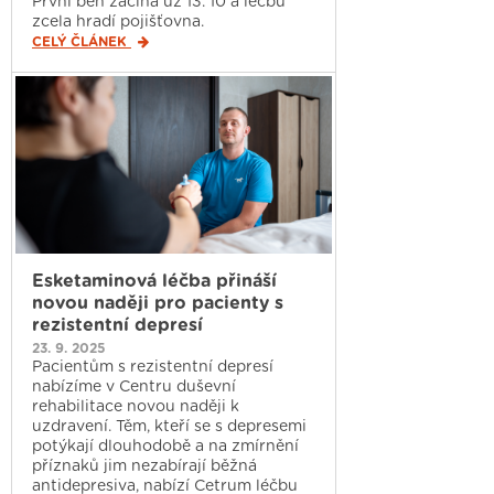
První běh začíná už 13. 10 a léčbu
zcela hradí pojišťovna.
CELÝ ČLÁNEK
Esketaminová léčba přináší
novou naději pro pacienty s
rezistentní depresí
23. 9. 2025
Pacientům s rezistentní depresí
nabízíme v Centru duševní
rehabilitace novou naději k
uzdravení. Těm, kteří se s depresemi
potýkají dlouhodobě a na zmírnění
příznaků jim nezabírají běžná
antidepresiva, nabízí Cetrum léčbu