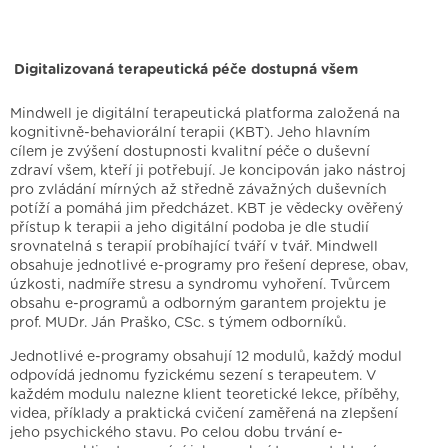
Digitalizovaná terapeutická péče dostupná všem
Mindwell je digitální terapeutická platforma založená na
kognitivně-behaviorální terapii (KBT). Jeho hlavním
cílem je zvýšení dostupnosti kvalitní péče o duševní
zdraví všem, kteří ji potřebují. Je koncipován jako nástroj
pro zvládání mírných až středně závažných duševních
potíží a pomáhá jim předcházet. KBT je vědecky ověřený
přístup k terapii a jeho digitální podoba je dle studií
srovnatelná s terapií probíhající tváří v tvář. Mindwell
obsahuje jednotlivé e-programy pro řešení deprese, obav,
úzkosti, nadmíře stresu a syndromu vyhoření. Tvůrcem
obsahu e-programů a odborným garantem projektu je
prof. MUDr. Ján Praško, CSc. s týmem odborníků.
Jednotlivé e-programy obsahují 12 modulů, každý modul
odpovídá jednomu fyzickému sezení s terapeutem. V
každém modulu nalezne klient teoretické lekce, příběhy,
videa, příklady a praktická cvičení zaměřená na zlepšení
jeho psychického stavu. Po celou dobu trvání e-