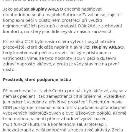
Jako součást
skupiny AKESO
chceme naplňovat
dlouhodobou snahu majitele Sotiriose Zavalianise, zajistit
komplexní péči v důstojném prostředí při využití
nejmodernějších postupů a znalostí. Důležité je zachování
komfortu, na který jsou lidé zvyklí v našich zařízeních.
Při vzniku CDR bylo naším cílem vytvořit psychiatrické
pracoviště, které dokáže naplnit hlavní vizi
skupiny AKESO
,
tedy kombinovat péči o zdraví s lidským přístupem a
vstřícností. Víme, že tyto hodnoty jsou v péči o duševní
zdraví naprosto klíčové, a proto je vždy stavíme na první
místo.
Prostředí, které podporuje léčbu
Při navrhování a stavbě Centra pro nás bylo klíčové, aby se v
něm jak pacienti, tak zaměstnanci cítili příjemně. Výsledkem
je moderní, vzdušné a přívětivé prostředí. Pacientům navíc
CDR poskytuje maximální komfort v podobě nadstandardně
vybavených jednolůžkových a dvojlůžkových pokojů. Kromě
toho mohou pacienti přímo v budově využít bazén,
multifunkční kulturní a konferenční sál, arteterapii,
kinezioterapii a další podpůrně terapeutické aktivity. Zcela