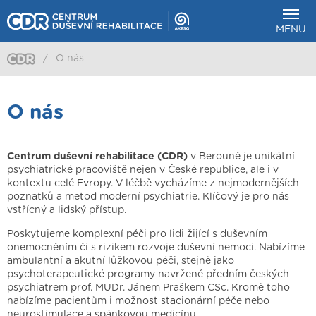
MENU
/
O nás
O nás
Centrum duševní rehabilitace (CDR)
v Berouně je unikátní
psychiatrické pracoviště nejen v České republice, ale i v
kontextu celé Evropy. V léčbě vycházíme z nejmodernějších
poznatků a metod moderní psychiatrie. Klíčový je pro nás
vstřícný a lidský přístup.
Poskytujeme komplexní péči pro lidi žijící s duševním
onemocněním či s rizikem rozvoje duševní nemoci. Nabízíme
ambulantní a akutní lůžkovou péči, stejně jako
psychoterapeutické programy navržené předním českých
psychiatrem prof. MUDr. Jánem Praškem CSc. Kromě toho
nabízíme pacientům i možnost stacionární péče nebo
neurostimulace a spánkovou medicínu.