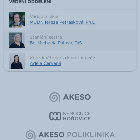
VEDENÍ ODDĚLENÍ
Vedoucí lékař
MUDr. Tereza Petrásková, Ph.D.
Staniční sestra
Bc. Michaela Pálová, DiS.
Koordinátorka zdravotní péče
Adéla Červená