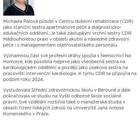
Michaela Pálová působí v Centru duševní rehabilitace (CDR)
jako staniční sestra apartmánové péče a diagnosticko-
edukačních oddělení. Je také zástupkyní vrchní sestry CDR.
Mádlouholetou praxi v oblasti akutní a následné zdravotní
péče i s managementem ošetřovatelského personálu.
Významnou část své profesní dráhy spojila s Nemocnicí Na
Homolce, kde působila nejprve jako všeobecná sestra na
kardiologickém oddělení a později jako úseková sestra na
pracovišti intervenční kardiologie. K týmu CDR se připojila na
podzim roku 2024.
Vystudovala Střední zdravotnickou školu v Berouně a dále
pokračovala ve studiu na Vyšší odborné škole sociálně
právní. Své vzdělání rozšířila také o manažerská studia v
oblasti řízení lidských zdrojů na Univerzitě Jana Amose
Jsme držiteli
Komenského v Praze.
Právní prohlášení
Cookies
IT podpora
Objednávka jídel
Pro média
Facebook
YouTube
LinkedIn
Whistleblowing