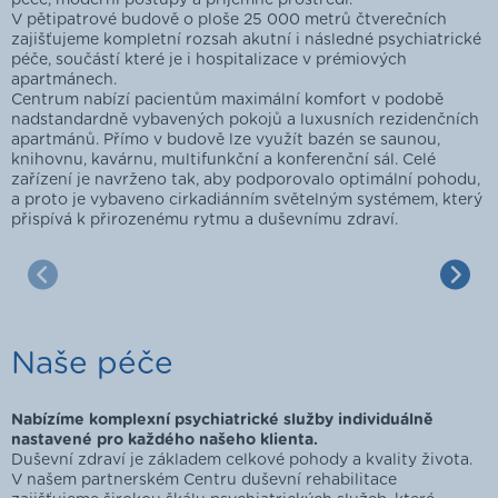
V pětipatrové budově o ploše 25 000 metrů čtverečních
zajišťujeme kompletní rozsah akutní i následné psychiatrické
péče, součástí které je i hospitalizace v prémiových
apartmánech.
Centrum nabízí pacientům maximální komfort v podobě
nadstandardně vybavených pokojů a luxusních rezidenčních
apartmánů. Přímo v budově lze využít bazén se saunou,
knihovnu, kavárnu, multifunkční a konferenční sál. Celé
zařízení je navrženo tak, aby podporovalo optimální pohodu,
a proto je vybaveno cirkadiánním světelným systémem, který
přispívá k přirozenému rytmu a duševnímu zdraví.
Naše péče
Nabízíme komplexní psychiatrické služby individuálně
nastavené pro každého našeho klienta.
Duševní zdraví je základem celkové pohody a kvality života.
V našem partnerském Centru duševní rehabilitace