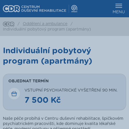
SPUSTIT KRÁTKÉ PŘEDSTAVENÍ CENTRA
DUŠEVNÍ REHABILITACE
MENU
/
Oddělení a ambulance
/
Individuální pobytový program (apartmány)
Individuální pobytový
program (apartmány)
OBJEDNAT TERMÍN
VSTUPNÍ PSYCHIATRICKÉ VYŠETŘENÍ 90 MIN.
7 500 Kč
Naše péče probíhá v Centru duševní rehabilitace, špičkovém
psychiatrickém pracovišti, kde dominuje kvalita lékařské
péče, moderní postupy a příjemné prostředí.