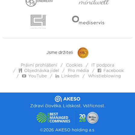
Jsme držiteli
Právní prohlášení
Cookies
IT podpora
Objednávka jídel
Pro média
Facebook
YouTube
LinkedIn
Whistleblowing
Zdraví člověka. Lidskost. Vstřícnost.
©2026 AKESO holding a.s.