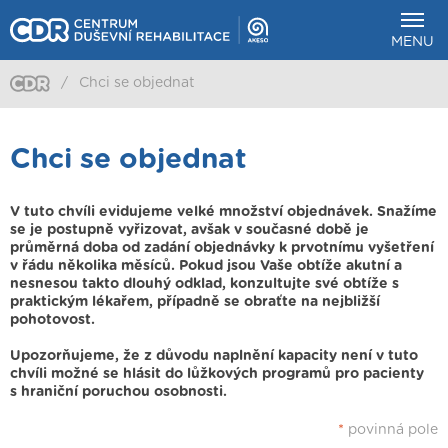
MENU
/
Chci se objednat
Chci se objednat
V tuto chvíli evidujeme velké množství objednávek. Snažíme
se je postupně vyřizovat, avšak v současné době je
průměrná doba od zadání objednávky k prvotnímu vyšetření
v řádu několika měsíců. Pokud jsou Vaše obtíže akutní a
nesnesou takto dlouhý odklad, konzultujte své obtíže s
praktickým lékařem, případně se obraťte na nejbližší
pohotovost.
Upozorňujeme, že z důvodu naplnění kapacity není v tuto
chvíli možné se hlásit do lůžkových programů pro pacienty
s hraniční poruchou osobnosti.
*
povinná pole