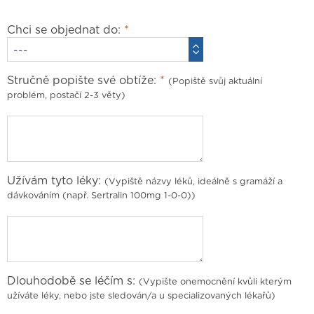
Chci se objednat do:
*
Stručně popište své obtíže:
*
(Popiště svůj aktuální
problém, postačí 2-3 věty)
Užívám tyto léky:
(Vypiště názvy léků, ideálně s gramáží a
dávkováním (např. Sertralin 100mg 1-⁠0-⁠0))
Dlouhodobě se léčím s:
(Vypište onemocnění kvůli kterým
užíváte léky, nebo jste sledován/a u specializovaných lékařů)